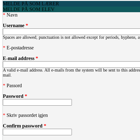
MELDE PÅ SOM LÆRER
MELDE PÅ SOM ELEV
*
Navn
Username
*
Spaces are allowed; punctuation is not allowed except for periods, hyphens, 
*
E-postadresse
E-mail address
*
A valid e-mail address. All e-mails from the system will be sent to this addre
mail.
*
Passord
Password
*
*
Skriv passordet igjen
Confirm password
*