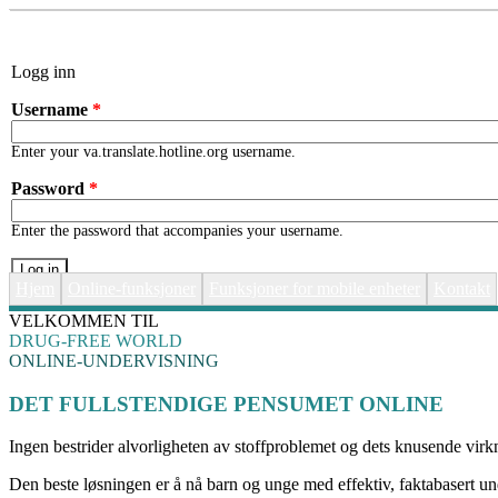
Skip to main content
Logg inn
Username
*
Enter your va.translate.hotline.org username.
Password
*
Enter the password that accompanies your username.
Hjem
Online-funksjoner
Funksjoner for mobile enheter
Kontakt
VELKOMMEN TIL
DRUG-FREE WORLD
ONLINE-UNDERVISNING
DET FULLSTENDIGE PENSUMET ONLINE
Ingen bestrider alvorligheten av stoffproblemet og dets knusende virk
Den beste løsningen er å nå barn og unge med effektiv, faktabasert u